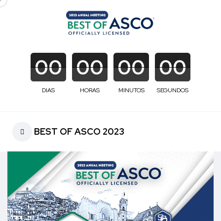
00
00
00
00
DIAS
HORAS
MINUTOS
SEGUNDOS
BEST OF ASCO 2023